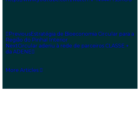
Previous
Estratégia de Bioeconomia Circular para a
Região do Pinhal Interior
Next
Circular aderiu à rede de parceiros CLASSE +
da ADENE
More Articles
Sustainability Solutions
We are a consulting company specializing in
evaluating and supporting the
development of
sustainability solutions for a circular economy,