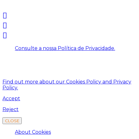
based on resource efficiency.
Consulte a nossa Política de Privacidade.
This website uses cookies to improve your experience.
We'll assume you're ok with this, but you can opt-out
if you wish.
Find out more about our Cookies Policy and Privacy
Policy.
Accept
Reject
CLOSE
About Cookies