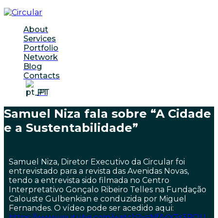
About
Services
Portfolio
Network
Blog
Contacts
PT
Samuel Niza fala sobre “A Cidade
e a Sustentabilidade”
Samuel Niza, Diretor Executivo da Circular foi
entrevistado para a revista das Avenidas Novas,
tendo a entrevista sido filmada no Centro
Interpretativo Gonçalo Ribeiro Telles na Fundação
Calouste Gulbenkian e conduzida por Miguel
Fernandes. O vídeo pode ser acedido aqui:
https://www.youtube.com/watch?v=NfA4YTs3ROU